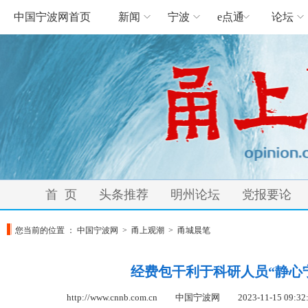
中国宁波网首页
新闻
宁波
e点通
论坛
首 页
头条推荐
明州论坛
党报要论
您当前的位置 ：
中国宁波网
>
甬上观潮
>
甬城晨笔
经费包干利于科研人员“静心
http://www.cnnb.com.cn 中国宁波网
2023-11-15 09:32