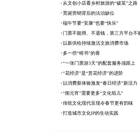
·
从文创小店看乡村旅游的“破茧”之路
·
荒诞营销背后的法治缺位
·
端午节要“安康”也要“快乐”
·
门票不能用、不退钱，第三方平台不能
·
以新供给持续激活文旅消费市场
·
多一些“啃书”的香
·
“一张门票游3天”的配套服务须跟上
·
“花经济”是“赏花经济”的进阶
·
以消费新体验激发“春日经济”新活力
·
“闹元宵”需要更多“文化馅儿”
·
传统文化现代呈现令春节更有韵味
·
打造城市文化IP的生动实践