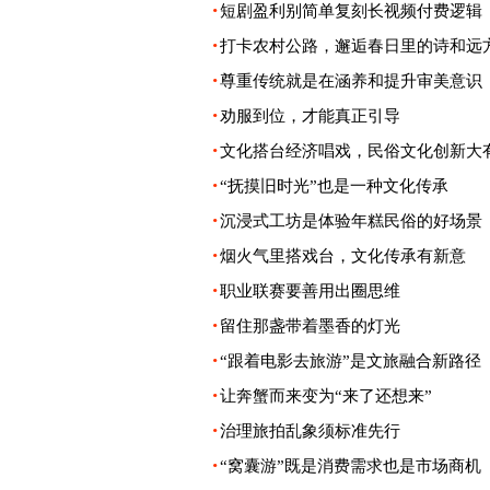
·
短剧盈利别简单复刻长视频付费逻辑
·
打卡农村公路，邂逅春日里的诗和远
·
尊重传统就是在涵养和提升审美意识
·
劝服到位，才能真正引导
·
文化搭台经济唱戏，民俗文化创新大
·
“抚摸旧时光”也是一种文化传承
·
沉浸式工坊是体验年糕民俗的好场景
·
烟火气里搭戏台，文化传承有新意
·
职业联赛要善用出圈思维
·
留住那盏带着墨香的灯光
·
“跟着电影去旅游”是文旅融合新路径
·
让奔蟹而来变为“来了还想来”
·
治理旅拍乱象须标准先行
·
“窝囊游”既是消费需求也是市场商机