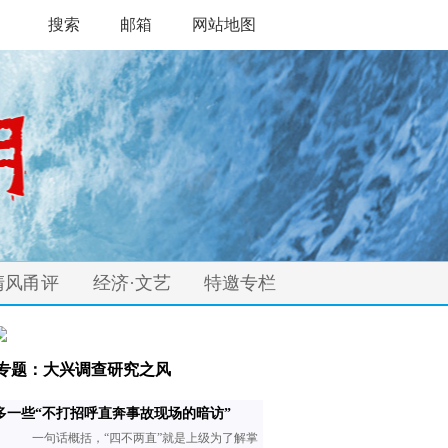
搜索
邮箱
网站地图
清风甬评
经济·文艺
特邀专栏
专题：大兴调查研究之风
多一些“不打招呼直奔事故现场的暗访”
一句话概括，“四不两直”就是上级为了解掌