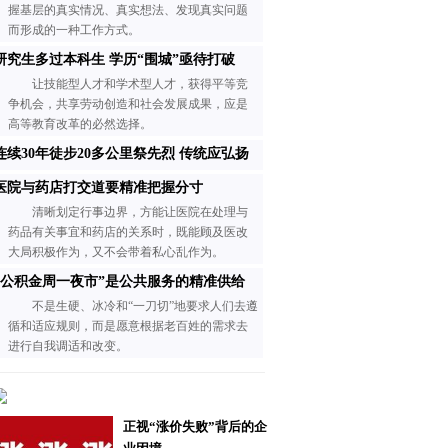
握基层的真实情况、真实想法、发现真实问题
而形成的一种工作方式。
研究生多过本科生 学历“围城”亟待打破
让技能型人才和学术型人才，获得平等竞
争机会，共享劳动创造和社会发展成果，应是
高等教育改革的必然选择。
连续30年徒步20多公里祭先烈 传统应弘扬
医院与药店打交道要精准把握分寸
清晰划定行事边界，方能让医院在处理与
药品有关事宜和药店的关系时，既能顾及医改
大局积极作为，又不会带着私心乱作为。
“公积金周一夜市”是公共服务的精准供给
不是生硬、冰冷和“一刀切”地要求人们去遵
循和适应规则，而是愿意根据老百姓的需求去
进行自我调适和改变。
正视“涨价失败”背后的企