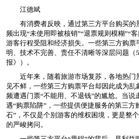
江德斌
有消费者反映，通过第三方平台购买的景
频出现“未使用即被核销”“退票规则模糊”“
游客行程受阻和经济损失。一些第三方购票
明、技术不完善、责任不清晰等深层问题（5
报》）。
近年来，随着旅游市场复苏，各地热门景
见不鲜，一些第三方购票平台却因此成为乱
频遭遇门票“不能用、不退钱”的尴尬。当说
遇“购票陷阱”，一些提供便捷服务的第三方
石”，不仅是个别游客的维权困境，更是整
的严峻拷问。
一些第三方平台“甩锅”的背后，是利益