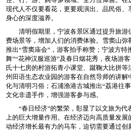
现代人不仅要看花，更要观演出、品民俗、
身心的深度滋养。
清明假期里，宁波各景区通过提升旅游供
费场景等，增加人们的消费体验。雪窦山弥
推出“雪窦庙会”，游客拍手称赞；宁波方特
舞”“花神汉服巡游”及春日烟花秀，夜场游
氏十七房的村游拓青小课堂、蹴鞠大比拼等
州田语生态农业园的游客在自然导师的讲解
化与清明习俗；石浦渔港古城推出“荔港往事
文化非遗手作，增强游客参与感。
“春日经济”的繁荣，彰显了以文旅为代
上的巨大增量作用。在经济迈向高质量发展
动经济增长最有力的马车，迫切需要通过创