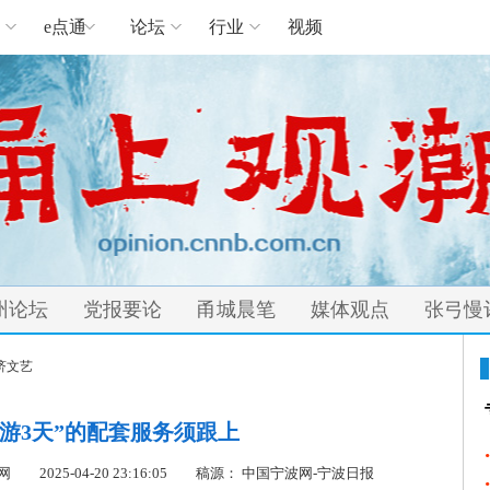
e点通
论坛
行业
视频
州论坛
党报要论
甬城晨笔
媒体观点
张弓慢
济文艺
票游3天”的配套服务须跟上
国宁波网
2025-04-20 23:16:05
稿源： 中国宁波网-宁波日报