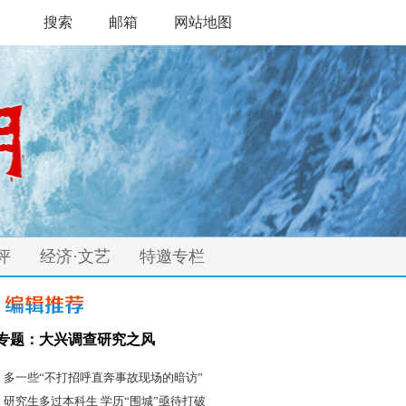
搜索
邮箱
网站地图
评
经济·文艺
特邀专栏
专题：大兴调查研究之风
·
多一些“不打招呼直奔事故现场的暗访”
·
研究生多过本科生 学历“围城”亟待打破