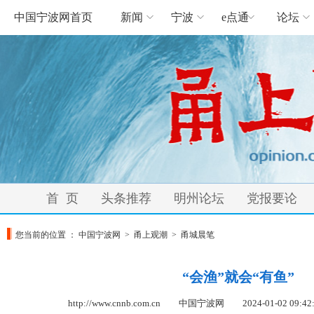
中国宁波网首页
新闻
宁波
e点通
论坛
首 页
头条推荐
明州论坛
党报要论
您当前的位置 ：
中国宁波网
>
甬上观潮
>
甬城晨笔
“会渔”就会“有鱼”
http://www.cnnb.com.cn 中国宁波网
2024-01-02 09:42