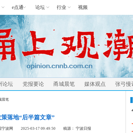
e点通
论坛
行业
视频
州论坛
党报要论
甬城晨笔
媒体观点
张弓慢
城晨笔
策落地“后半篇文章”
cn 中国宁波网
2025-03-17 09:49:50
稿源： 宁波日报