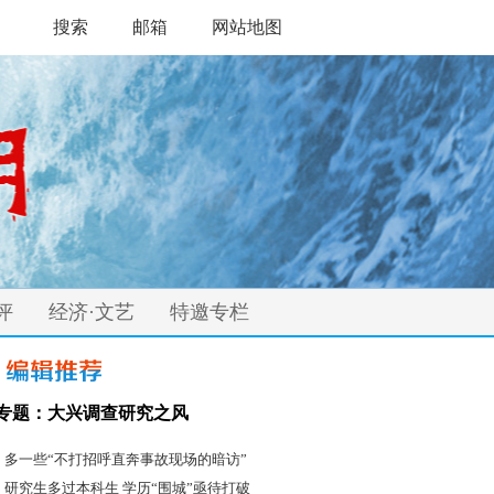
搜索
邮箱
网站地图
评
经济·文艺
特邀专栏
专题：大兴调查研究之风
·
多一些“不打招呼直奔事故现场的暗访”
·
研究生多过本科生 学历“围城”亟待打破