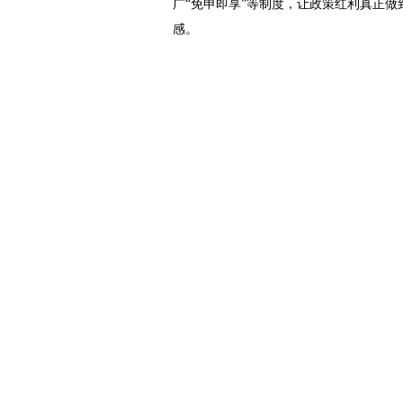
广“免申即享”等制度，让政策红利真正
感。