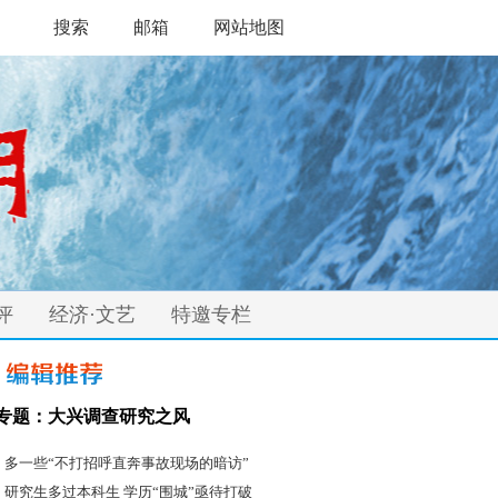
搜索
邮箱
网站地图
评
经济·文艺
特邀专栏
专题：大兴调查研究之风
·
多一些“不打招呼直奔事故现场的暗访”
·
研究生多过本科生 学历“围城”亟待打破