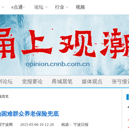
e点通
论坛
行业
视频
州论坛
党报要论
甬城晨笔
媒体观点
张弓慢
城晨笔
为困难群众养老保险兜底
cn 中国宁波网
2025-05-06 10:12:20
稿源： 宁波日报