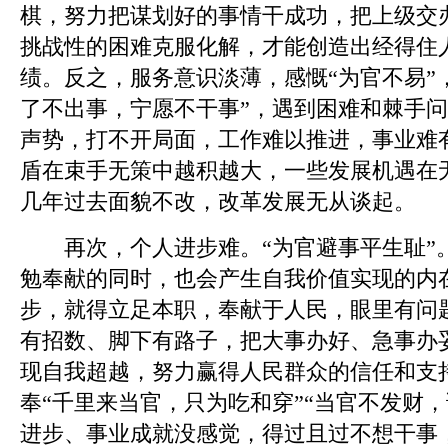
棋，努力把谋划好的事情干成功，把上级交
挑战性的困难克服化解，才能创造出经得住
绩。反之，服务意识淡薄，感慨“为官不易”，
了不出事，宁愿不干事”，遇到困难和棘手
声势，打不开局面，工作难以推进，事业难
盾在束手无策中越积越大，一些发展机遇在
几年过去面貌不改，改革发展无从谈起。
再次，个人进步难。“为官避事平生耻”
勉奉献的同时，也会产生自我价值实现的内
步，就得立足本职，奉献于人民，眼里有问
有招数、脚下有路子，把大事办好、急事办
现自我超越，努力赢得人民群众的信任和支
奉“千里来当官，只为吃和穿”“当官不发财
进步、事业成就没感觉，得过且过不想干事