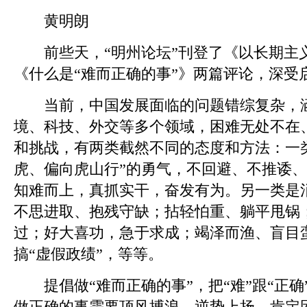
黄明朗
前些天，“明州论坛”刊登了《以长期主义
《什么是“难而正确的事”》两篇评论，深受
当前，中国发展面临的问题错综复杂，涵
境、科技、外交等多个领域，困难无处不在
和挑战，有两类截然不同的态度和方法：一
虎、偏向虎山行”的勇气，不回避、不推诿
知难而上，真抓实干，奋发有为。另一类是
不思进取、抱残守缺；拈轻怕重、躺平甩锅
过；好大喜功，急于求成；竭泽而渔、盲目
搞“虚假政绩”，等等。
提倡做“难而正确的事”，把“难”跟“正确
做正确的事需要顶风搏浪、逆势上扬，肯定