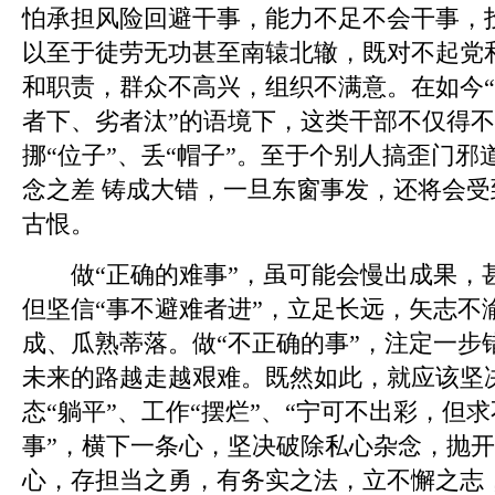
怕承担风险回避干事，能力不足不会干事，
以至于徒劳无功甚至南辕北辙，既对不起党
和职责，群众不高兴，组织不满意。在如今
者下、劣者汰”的语境下，这类干部不仅得
挪“位子”、丢“帽子”。至于个别人搞歪门
念之差 铸成大错，一旦东窗事发，还将会
古恨。
做“正确的难事”，虽可能会慢出成果，
但坚信“事不避难者进”，立足长远，矢志不
成、瓜熟蒂落。做“不正确的事”，注定一步
未来的路越走越艰难。既然如此，就应该坚决
态“躺平”、工作“摆烂”、“宁可不出彩，但求
事”，横下一条心，坚决破除私心杂念，抛
心，存担当之勇，有务实之法，立不懈之志