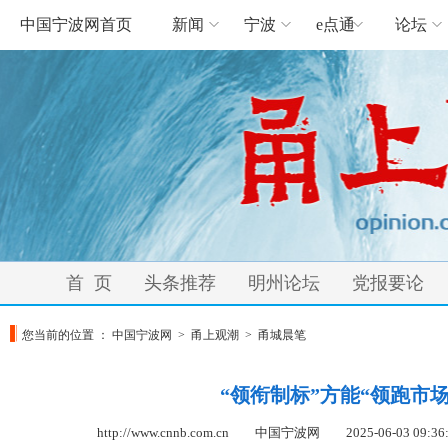
中国宁波网首页
新闻
宁波
e点通
论坛
首 页
头条推荐
明州论坛
党报要论
您当前的位置 ：
中国宁波网
>
甬上观潮
>
甬城晨笔
“领衔制标”方能“领跑市场
http://www.cnnb.com.cn 中国宁波网
2025-06-03 09:36