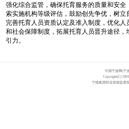
强化综合监管，确保托育服务的质量和安全
索实施机构等级评估，鼓励创先争优，树立
完善托育人员资质认定及准入制度，优化人
和社会保障制度，拓展托育人员晋升途径，
引力。
中国宁波网(宁
Copyright(C) 2001
宁报集团职业道德监督投诉