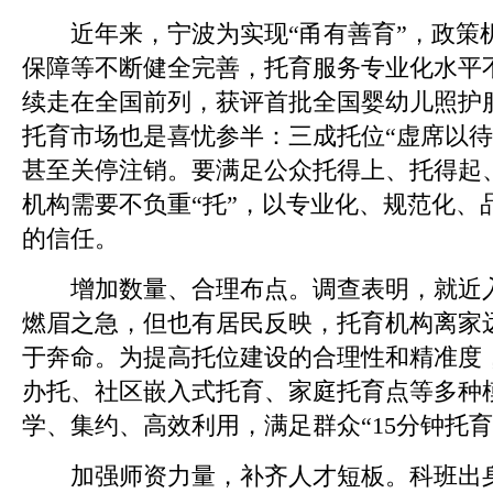
近年来，宁波为实现“甬有善育”，政策
保障等不断健全完善，托育服务专业化水平
续走在全国前列，获评首批全国婴幼儿照护
托育市场也是喜忧参半：三成托位“虚席以待
甚至关停注销。要满足公众托得上、托得起
机构需要不负重“托”，以专业化、规范化、
的信任。
增加数量、合理布点。调查表明，就近入
燃眉之急，但也有居民反映，托育机构离家
于奔命。为提高托位建设的合理性和精准度
办托、社区嵌入式托育、家庭托育点等多种
学、集约、高效利用，满足群众“15分钟托育
加强师资力量，补齐人才短板。科班出身