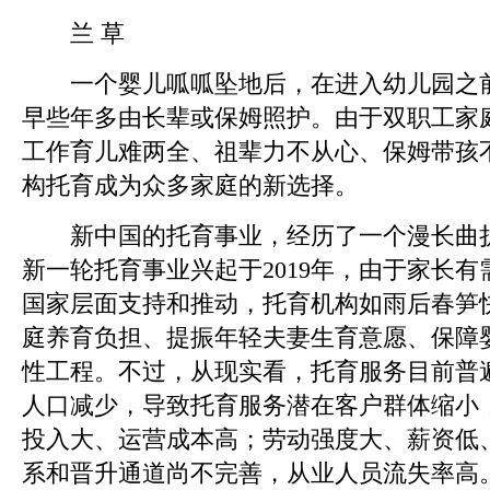
兰 草
一个婴儿呱呱坠地后，在进入幼儿园之前
早些年多由长辈或保姆照护。由于双职工家
工作育儿难两全、祖辈力不从心、保姆带孩
构托育成为众多家庭的新选择。
新中国的托育事业，经历了一个漫长曲折
新一轮托育事业兴起于2019年，由于家长
国家层面支持和推动，托育机构如雨后春笋
庭养育负担、提振年轻夫妻生育意愿、保障
性工程。不过，从现实看，托育服务目前普
人口减少，导致托育服务潜在客户群体缩小
投入大、运营成本高；劳动强度大、薪资低
系和晋升通道尚不完善，从业人员流失率高