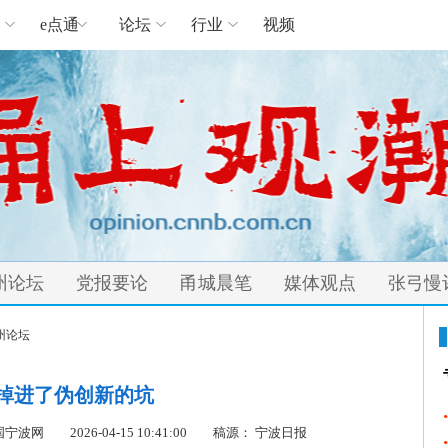
e点通
论坛
行业
视频
州论坛
党报要论
甬城晨笔
媒体观点
张弓慢
州论坛
掉进了伪创新的坑
cn 中国宁波网
2026-04-15 10:41:00
稿源： 宁波日报