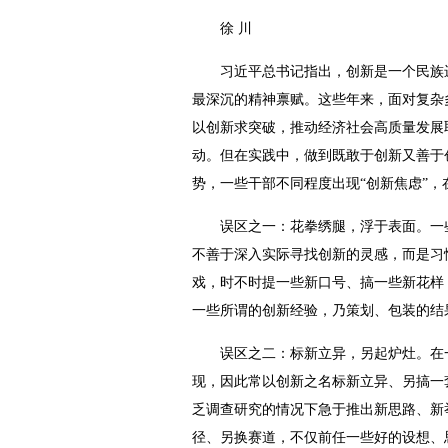
徐 川
习近平总书记指出，创新是一个民族进
最深沉的精神禀赋。这些年来，面对复杂
以创新求突破，推动经济社会高质量发展
动。但在实践中，做到既敢于创新又善于
势，一些干部不同程度出现“创新焦虑”
误区之一：花拳绣腿，浮于表面。一些
不善于深入实际寻找创新的灵感，而是习
戏，时不时提一些新口号、搞一些新花样
一些所谓的创新经验，乃策划、包装的结
误区之二：标新立异，另起炉灶。在一
现，因此常以创新之名标新立异、另搞一
乏调查研究的情况下急于推出新思路、新
径、另换赛道，不仅前任一些好的设想、