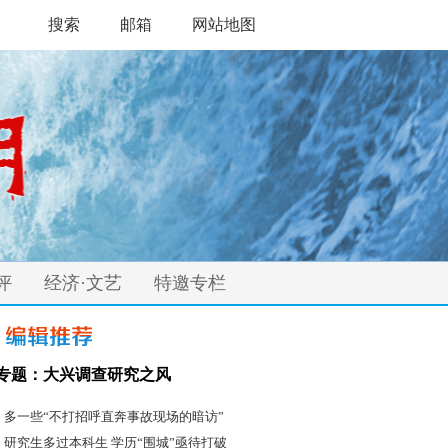
搜索
邮箱
网站地图
评
经济·文艺
特邀专栏
专题：大兴调查研究之风
·
多一些“不打招呼直奔事故现场的暗访”
·
研究生多过本科生 学历“围城”亟待打破