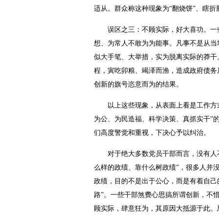
适从。群众称这种现象为“翻烧饼”、瞎折
误区之三：不顾实际，好大喜功。一些
想、为常人不敢为为能事。凡事不是从当
似大手笔、大举措，实为脱离实际的莽干
程，寅吃卯粮、竭泽而渔，造成政府债务
创新的旗号恣意而为的结果。
以上这些现象，从表面上看是工作方式
为公、为民造福、科学决策、真抓实干”
们高度警觉和重视，下决心予以纠治。
对于绝大多数党员干部而言，没有人不
么样的政绩、靠什么树政绩”，很多人并
政绩，目的不是出于公心，而是有着自己的
路”。一些干部煞费心思搞所谓创新，不
顾实际，肆意狂为，其原因大抵源于此。