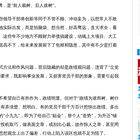
腾，是“前人栽树、后人拔树”。
领导干部将创新等同于不管不顾、冲动妄为，以想常人不敢
地实际出发，而是拍脑袋、想当然，好高骛远，贪大求全，看
。这些年不少地方不顾财力举债搞建设，动辄上大项目、大工
居高不下，给未来发展留下了包袱和隐患，其中有不少是打着
方法和作风问题，背后隐藏的却是政绩观问题，违背了“立党
的要求，既影响事业发展，又损害党员干部的形象，需要引起我
希望自己有所作为，政绩明显。但对于“政绩为谁而树、树什
没有弄清楚、想明白。有的党员干部千方百计想快出政绩、多出
“小九九”，即为了给自己“贴金”，替个人“造势”，为升迁“铺
惜投机取巧，做表面文章，或别出心裁，故作惊人之举，甚至罔
思想观念上出了偏差，行动上陷入误区也就不足为怪了。