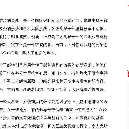
步的灵魂，是一个国家兴旺发达的不竭动力，也是中华民族
多变的形势和各种风险挑战，各级党员干部坚持改革不动摇，
取得了明显成效。创新，正成为广大党员干部的共识和自觉行
创新，实在不是一件容易的事。当前，面对你追我赶的竞争态
，在不知不觉中陷入了创新的误区。
干部特别是基层年轻干部普遍具有较强的创新意识，但他们
惯于坐在办公室里挖空心思、闭门造车。有的热衷于做文字游
，乍看上去颇为新颖，但细究起来并无多少实质性创新内容。
果，大都属于新瓶装旧酒，换汤不换药，实际成果乏善可陈。
些人看来，沿袭前人的做法就是因循守旧，是不思进取的表
套。在一些地方，有的领导干部信奉“新官上任三把火”，在缺
举措。有的没有处理好继承与创新的关系，凡事喜欢另辟蹊
思路未得到很好传承延续，有的甚至反其道而行之，令人无所