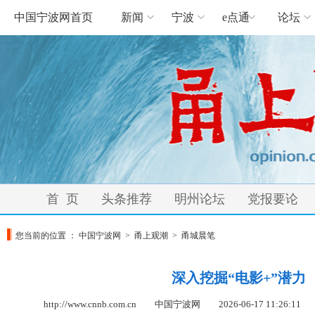
中国宁波网首页
新闻
宁波
e点通
论坛
首 页
头条推荐
明州论坛
党报要论
您当前的位置 ：
中国宁波网
>
甬上观潮
>
甬城晨笔
深入挖掘“电影+”潜力
http://www.cnnb.com.cn 中国宁波网
2026-06-17 11:26:11