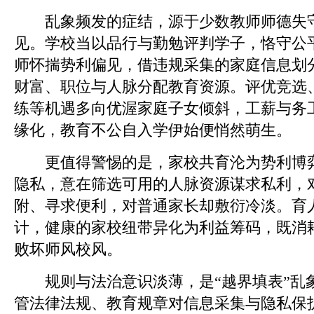
乱象频发的症结，源于少数教师师德失守
见。学校当以品行与勤勉评判学子，恪守公
师怀揣势利偏见，借违规采集的家庭信息划
财富、职位与人脉分配教育资源。评优竞选
练等机遇多向优渥家庭子女倾斜，工薪与务
缘化，教育不公自入学伊始便悄然萌生。
更值得警惕的是，家校共育沦为势利博弈
隐私，意在筛选可用的人脉资源谋求私利，
附、寻求便利，对普通家长却敷衍冷淡。育
计，健康的家校纽带异化为利益筹码，既消
败坏师风校风。
规则与法治意识淡薄，是“越界填表”乱
管法律法规、教育规章对信息采集与隐私保