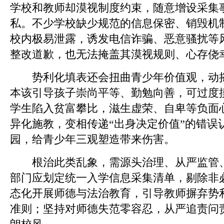
学校和教师却漠视制度约束，随意增设采集
私。不少学校缺少规范的信息保密、销毁机
校内极易泄露，诱发电信诈骗、恶意骚扰等
整改道歉，也无法掩盖其漠视规则、心存侥
势利化填表还会扭曲青少年价值观，动摇
本该引导孩子崇尚平等、勤勉向善，可过度
学生陷入贫富攀比，滋生虚荣、自卑等负面
异化施教，变相传递“出身决定价值”的错误
园，给青少年三观塑造带来伤害。
根治此类乱象，需源头治理、从严监管、
部门应划定统一入学信息采集清单，剔除非
态化开展师德与法治教育，引导教师摒弃势
准则；坚持对师德失范零容忍，从严追责问