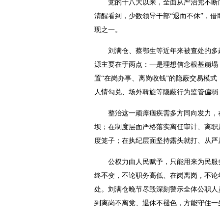
党的十八大以来，全面从严治党不断向
清醒看到，少数领导干部“退而不休”，
现之一。
刘满仓、蔡鄂生等近年来被查处的多起
源主要在于两点：一是理想信念根基崩塌
置“在岗办事、离岗收钱”的隐蔽交易模
人情勾兑、场外斡旋等隐蔽行为监管偏弱
整治这一顽瘴痼疾需多方同向发力，在
坝；在制度层面严格落实离任审计、离职
度笼子；在执纪层面坚持露头就打、从严
公权力由人民赋予，只能用来为民服务
终不变，不论职务高低、在岗离岗，不论
处。刘满仓晚节尽毁深刻警示全体公职人
到离岗不离党、退休不褪色，方能守住一