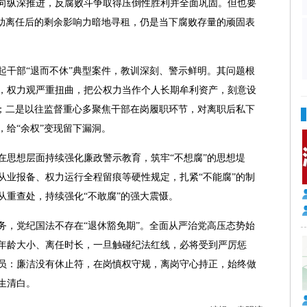
纵深推进，反腐败斗争取得压倒性胜利并全面巩固。但也要
借助离任后的剩余影响力暗地寻租，仍是当下腐败存量的顽固表
干部“退而不休”典型案件，教训深刻、警示鲜明。其问题根
，权力观严重扭曲，把公权力当作个人长期牟利资产，刻意设
式；二是以往监督重心多聚焦干部在岗履职环节，对离职后私下
，给“余权”变现留下漏洞。
思想层面持续强化廉政警示教育，筑牢“不想腐”的思想堤
从业报备、权力运行全程留痕等硬性规定，扎紧“不能腐”的制
从重查处，持续强化“不敢腐”的强大震慑。
，党纪国法不存在“退休豁免期”。全面从严治党高压态势始
年龄大小、离任时长，一旦触碰纪法红线，必将受到严厉惩
员：廉洁没有休止符，在岗慎权守规，离岗守心持正，始终做
生清白。