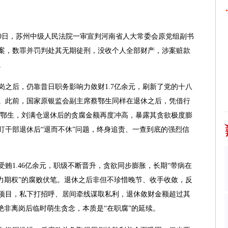
日，苏州中级人民法院一审宣判河南省人大常委会原党组副书
案，数罪并罚判处其无期徒刑，没收个人全部财产，涉案赃款
。
后，仍靠昔日职务影响力敛财1.7亿余元，刷新了党的十八
。此前，国家原银监会副主席蔡鄂生同样在退休之后，凭借行
于蔡鄂生，刘满仓退休后的贪腐金额再度冲高，暴露其贪欲极度膨
盯干部退休后“退而不休”问题，终身追责、一查到底的强烈信
1.46亿余元，职级不断晋升，贪欲同步膨胀，长期“带病在
权力期权”的腐败伏笔。退休之后非但不珍惜晚节、收手收敛，反
项目，私下打招呼、居间牵线谋取私利，退休敛财金额超过其
绝非离岗后临时萌生贪念，本质是“在职腐”的延续。