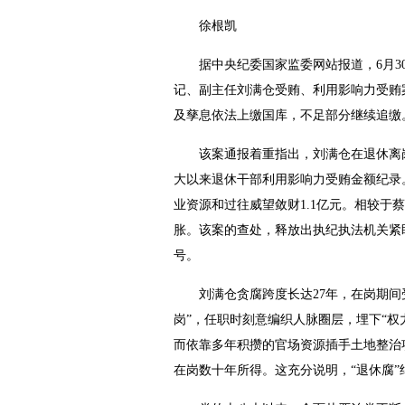
徐根凯
据中央纪委国家监委网站报道，6月30
记、副主任刘满仓受贿、利用影响力受贿
及孳息依法上缴国库，不足部分继续追缴
该案通报着重指出，刘满仓在退休离岗之
大以来退休干部利用影响力受贿金额纪录
业资源和过往威望敛财1.1亿元。相较
胀。该案的查处，释放出执纪执法机关紧
号。
刘满仓贪腐跨度长达27年，在岗期间受贿
岗”，任职时刻意编织人脉圈层，埋下“
而依靠多年积攒的官场资源插手土地整治
在岗数十年所得。这充分说明，“退休腐”