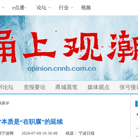
e点通
论坛
行业
视频
州论坛
党报要论
甬城晨笔
媒体观点
张弓慢
风甬评
”本质是“在职腐”的延续
cn 中国宁波网
2026-07-09 10:56:08
稿源： 宁波日报