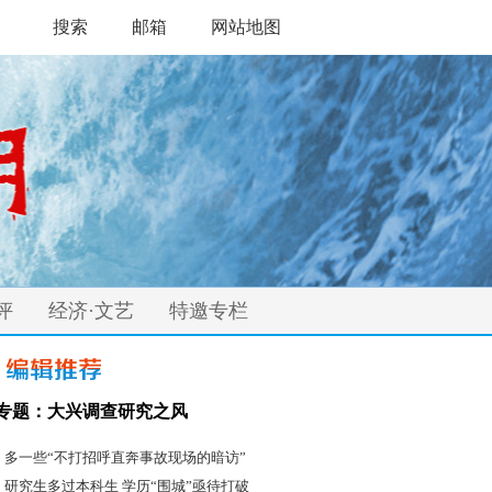
搜索
邮箱
网站地图
评
经济·文艺
特邀专栏
专题：大兴调查研究之风
·
多一些“不打招呼直奔事故现场的暗访”
·
研究生多过本科生 学历“围城”亟待打破