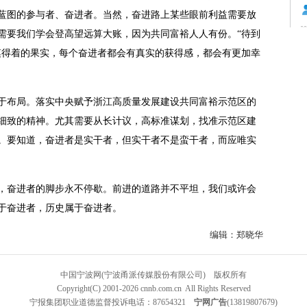
蓝图的参与者、奋进者。当然，奋进路上某些眼前利益需要放
需要我们学会登高望远算大账，因为共同富裕人人有份。“待到
摸得着的果实，每个奋进者都会有真实的获得感，都会有更加幸
布局。落实中央赋予浙江高质量发展建设共同富裕示范区的
细致的精神。尤其需要从长计议，高标准谋划，找准示范区建
。要知道，奋进者是实干者，但实干者不是蛮干者，而应唯实
奋进者的脚步永不停歇。前进的道路并不平坦，我们或许会
于奋进者，历史属于奋进者。
编辑：
郑晓华
中国宁波网(宁波甬派传媒股份有限公司)
版权所有
Copyright(C) 2001-2026 cnnb.com.cn All Rights Reserved
宁报集团职业道德监督投诉电话：87654321
宁网广告
(13819807679)