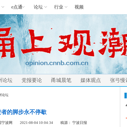
e点通
论坛
行业
视频
州论坛
党报要论
甬城晨笔
媒体观点
张弓慢
州论坛
进者的脚步永不停歇
cn 中国宁波网
2021-08-04 10:04:34
稿源：
宁波日报