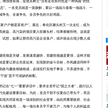
，增强使命感，促使其树立“没有走在前列也是一种风险”的忧
心态”。一名党员就是一面旗帜，要以一场战斗接着一场战斗、一
域争先、全速争先、全员争先的大好局面。
家户户都是富裕户”。最近，奉化区滕头村又一次走红，成为
高效益、高污染的项目要入驻滕头村，结果都被拒绝。这就是
。试想，如果让那些高污染企业落户，或许就会出现少数人成
统领是关键，发展速度越快，党建统领越是要强，这样才能
就是要让群众先富起来。实现新的奋斗目标，作风建设同样不
勤政与廉政相辅相成，必须实打实地干事业，不弄虚作假，不
廉宁波”是不可或缺的标配。
在“七一”重要讲话中，要求全党牢记“国之大者”，践行以人
代化建设重要目标。为此，党员干部不仅要自己带头干，而且
实现共同富裕是一场深刻的社会变革，由此而重塑政府、社会
入分配格局……每一项任务关乎千家万户，与每个人的利益息