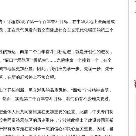
：“我们实现了第一个百年奋斗目标，在中华大地上全面建成
题，正在意气风发向着全面建成社会主义现代化强国的第二个
的抵达，向第二个百年奋斗目标迈进，就是开创性的进发，
“窗口”“示范区”“模范生”……光荣使命一个接着一个，在全
城市地位更加凸显。因此，我们应先学一步、先谋一步、先干
革，在新的赶考路上不负众望。
了开拓创新、勇立潮头的品质风格。“四知”宁波精神表明，
笔。然而，实现第二个百年奋斗目标，我们仍有不少难关要过。
全体人民共同富裕摆在更加重要的位置。此前，中央专门制
设共同富裕示范区的历史重任，宁波就此提出了建设共同富裕
干部有没有走在前列争一流的信心和决心至关重要。因此，当