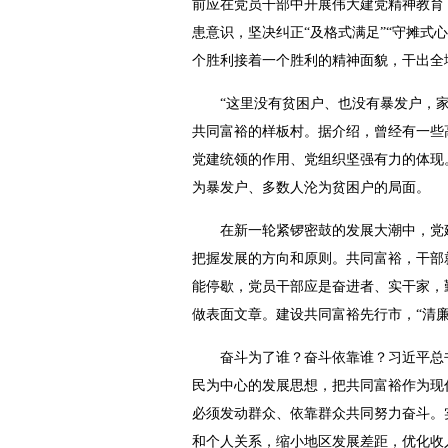
前应在党员干部中开展伟大建党精神教育
患意识，坚决纠正“及格式满足”“守摊式
个胜利接着一个胜利的精神面貌，干出全
“这里没有贫困户、也没有暴发户，家
共同富裕的样板村。据介绍，曾经有一些
党建统领的作用、党组织坚强有力的体现
为暴发户、多数人沦为贫困户的局面。
在新一轮紧锣密鼓的发展大潮中，党建
把握发展的方向和原则。共同富裕，干部
能停歇，党员干部应是奋进者、实干家，
做表面文章。建设共同富裕先行市，“清
奋斗为了谁？奋斗依靠谁？习近平总书记
民为中心的发展思想，把共同富裕作为现
必须发动群众、依靠群众共同努力奋斗。
和个人关系，缩小地区发展差距，优化收