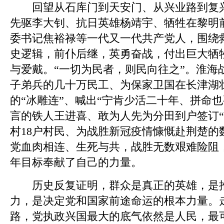
回望从石库门到天安门、从兴业路到复兴
先驱李大钊、抗日英雄杨靖宇、牺牲在黎明
委书记焦裕禄等一代又一代共产党人，围绕
史逻辑，前仆后继，英勇奋战，付出巨大牺
与爱戴。“一切为民者，则民向往之”。淮海
子弟兵的几十万民工、为保家卫国在长津湖
的“冰雕连”、喊出“宁肯少活二十年、拼命
言的铁人王进喜、敢为人先为分田到户签订“
村18户村民、为战胜新冠疫情慷慨赴荆楚的
党血肉相连、生死与共，战胜无数艰难险阻
年目标奉献了自己的力量。
历史反复证明，群众是真正的英雄，是推
力，是决定党和国家前途命运的根本力量。
路，党执政兴国最大的底气依然是人民，最