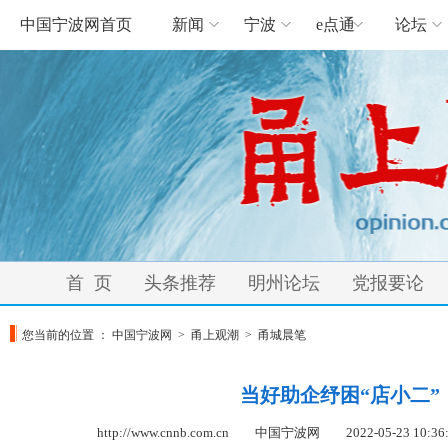
中国宁波网首页
新闻
宁波
e点通
论坛
首 页
头条推荐
明州论坛
党报要论
您当前的位置 ：
中国宁波网
>
甬上观潮
>
甬城晨笔
当好助企纾困“店小二”
http://www.cnnb.com.cn 中国宁波网
2022-05-23 10:36