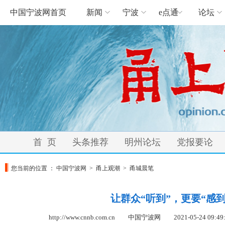
中国宁波网首页
新闻
宁波
e点通
论坛
首 页
头条推荐
明州论坛
党报要论
您当前的位置 ：
中国宁波网
>
甬上观潮
>
甬城晨笔
让群众“听到”，更要“感到
http://www.cnnb.com.cn 中国宁波网
2021-05-24 09:49